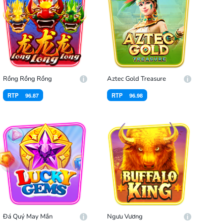
Rồng Rồng Rồng
Aztec Gold Treasure
RTP
96.87
RTP
96.98
Đá Quý May Mắn
Ngưu Vương