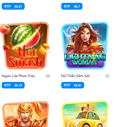
RTP
96.81
RTP
96.7
Ngọn Lửa Phun Trào
Nữ Thần Sấm Sét
RTP
96.75
RTP
96.81