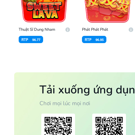
Thuật Sĩ Dung Nham
Phát Phát Phát
RTP
96.77
RTP
96.95
Tải xuống ứng dụ
Chơi mọi lúc mọi nơi