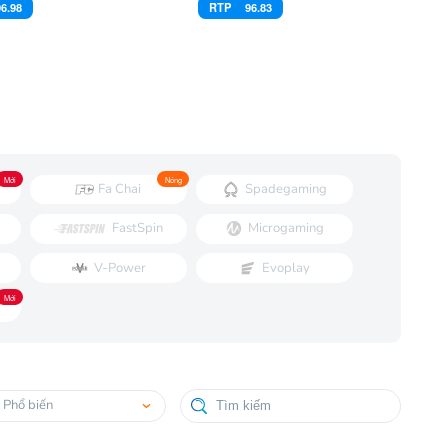
96.98
RTP
96.83
Mới
Nóng
Fa Chai
Spadegaming
FastSpin
Microgaming
V-Power
Evoplay
Mới
Phổ biến