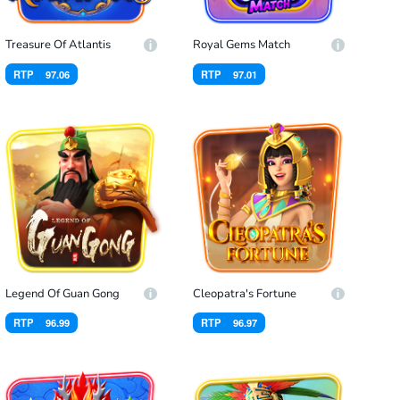
Treasure Of Atlantis
Royal Gems Match
RTP
97.06
RTP
97.01
Legend Of Guan Gong
Cleopatra's Fortune
RTP
96.99
RTP
96.97