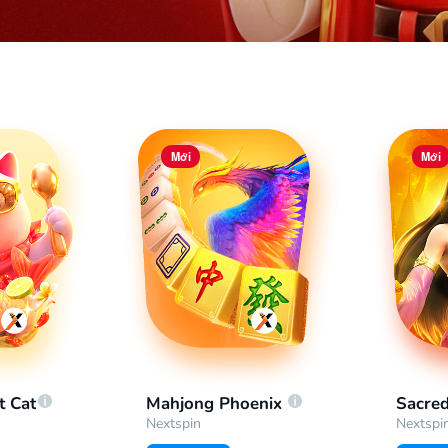
Mới
Mới
 Cat
Mahjong Phoenix
Sacred
Nextspin
Nextspi