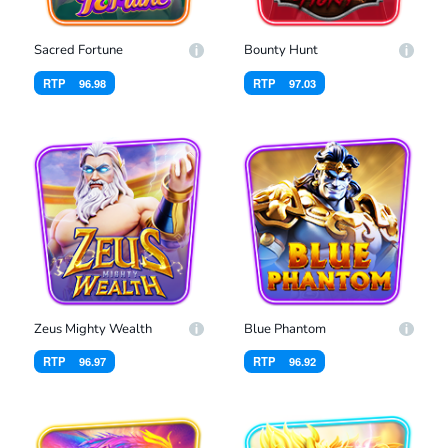
Sacred Fortune
Bounty Hunt
RTP
96.98
RTP
97.03
Zeus Mighty Wealth
Blue Phantom
RTP
96.97
RTP
96.92