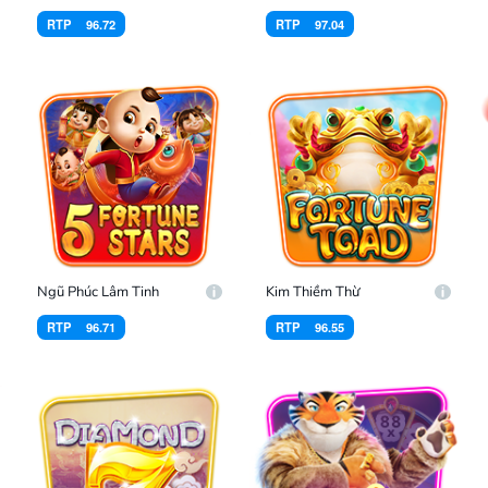
RTP
96.72
RTP
97.04
Ngũ Phúc Lâm Tinh
Kim Thiềm Thừ
RTP
96.71
RTP
96.55