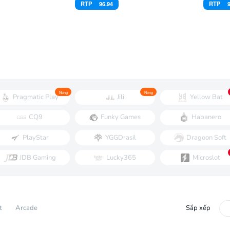
RTP
96.94
RTP
Nóng
Nóng
Pragmatic Play
Jili
Yellow Bat
CQ9
Funky Games
Habanero
PlayStar
YGGDrasil
Dragoon Soft
JDB Gaming
Lucky365
Microslot
t
arcade
Sắp xếp