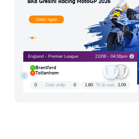
Đối Tác Chính Thức của I Burnley F.C.
Cược ngay
 - 04:30pm
England - Premier League
23/08 - 01:00pm
H
Manchester City
A
Bournemouth
 cược
2.09
-1.25
Cược chấp
1.25
1.96
Tỷ lệ cược
1.92