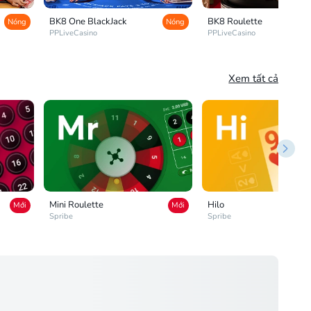
BK8 Roulette
BK8 Speed Roulette
Nóng
Nóng
PPLiveCasino
PPLiveCasino
Xem tất cả
Hilo
Hotline
Mới
Mới
Spribe
Spribe