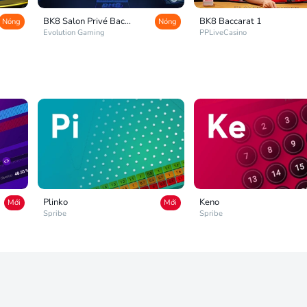
BK8 Baccarat 1
BK8 One BlackJack
Nóng
Nóng
PPLiveCasino
PPLiveCasino
Keno
Mini Roulette
Mới
Mới
Spribe
Spribe