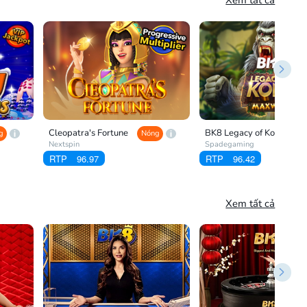
Cleopatra's Fortune
BK8 Legacy of Kong Maxways
g
Nóng
Nó
Nextspin
Spadegaming
RTP
96.97
RTP
96.42
Xem tất cả