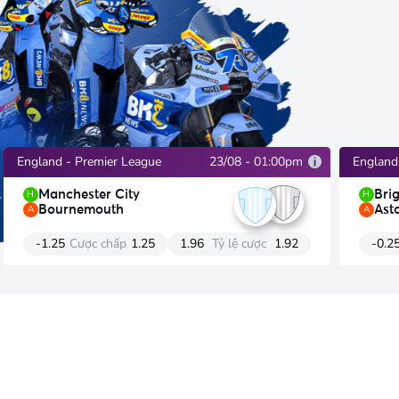
England - Premier League
23/08 - 01:00pm
En
H
Brighton
A
Aston Villa
-0.25
Cược chấp
0.25
2.01
Tỷ lệ cược
1.87