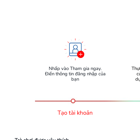
Nhấp vào Tham gia ngay.
Thực
Điền thông tin đăng nhập của
c
bạn
dụ
Tạo tài khoản