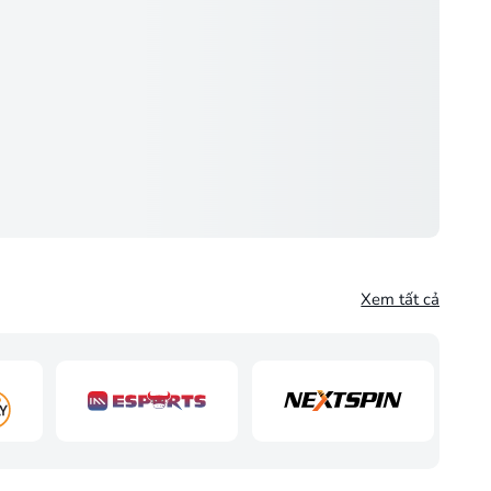
Xem tất cả