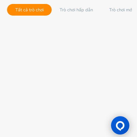
Tất cả trò chơi
Trò chơi hấp dẫn
Trò chơi mới