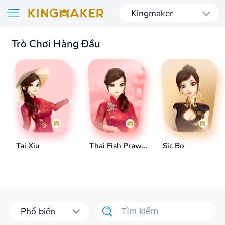
Kingmaker
Trò Chơi Hàng Đầu
Tai Xiu
Thai Fish Prawn Crab
Sic Bo
Phổ biến